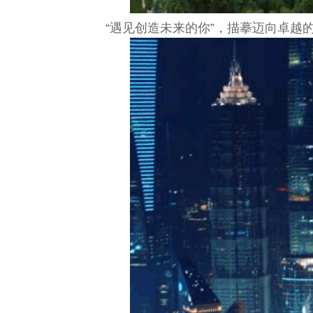
“遇见创造未来的你”，描摹迈向卓越