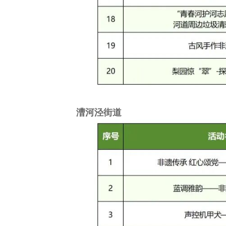
漕河泾街道